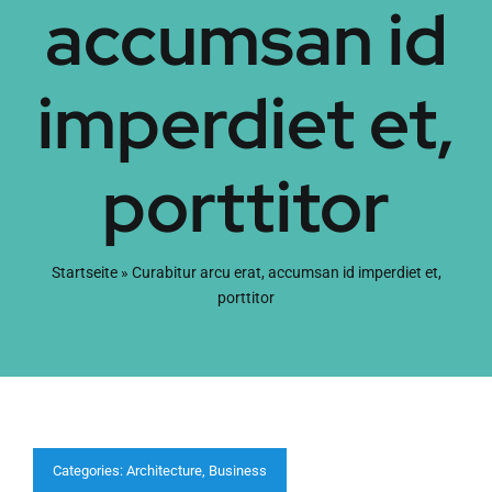
accumsan id
imperdiet et,
porttitor
Startseite
»
Curabitur arcu erat, accumsan id imperdiet et,
porttitor
Categories:
Architecture
,
Business