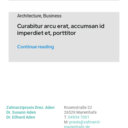
Architecture
,
Business
Curabitur arcu erat, accumsan id
imperdiet et, porttitor
Continue reading
Zahnarztpraxis Dres. Aden
Rosenstraße 22
Dr. Susann Aden
26529 Marienhafe
Dr. Eilhard Aden
T:
04934 7001
M:
praxis@zahnarzt-
marienhafe.de