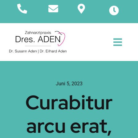
Zum
Inhalt
springen
Toggl
Navig
Start
Über uns
Juni 5, 2023
Curabitur
Leistungen
arcu erat,
Jobs
Anfahrt