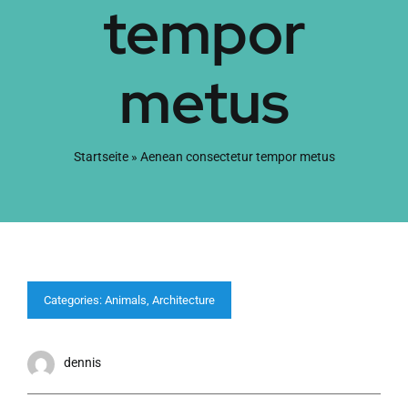
tempor
metus
Startseite
»
Aenean consectetur tempor metus
Categories:
Animals
,
Architecture
dennis