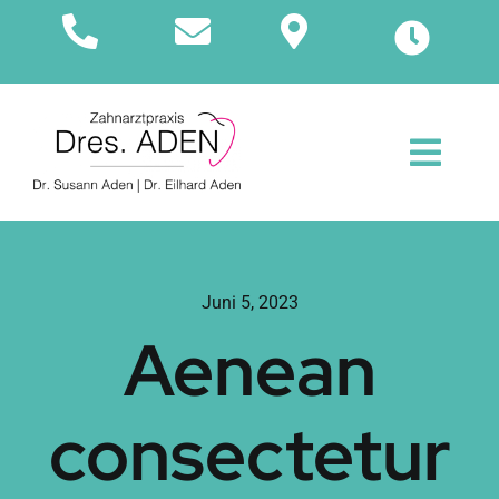
Zum
Inhalt
springen
Toggl
Navig
Start
Über uns
Juni 5, 2023
Aenean
Leistungen
consectetur
Jobs
Anfahrt